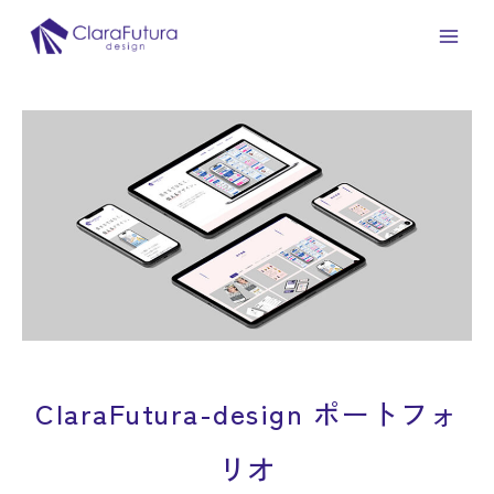
内
投
Main
容
稿
Men
を
ナ
ス
ビ
キ
ゲ
ッ
ー
プ
シ
ョ
ン
ClaraFutura-design ポートフォ
リオ