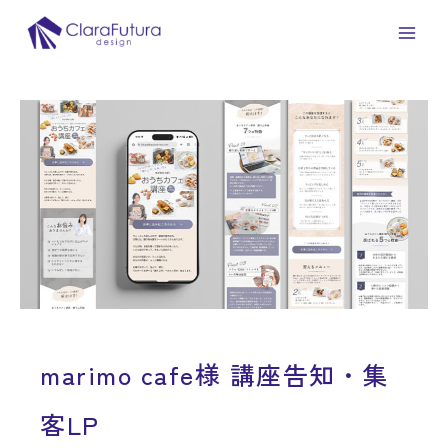
内
投
Main
容
稿
Men
を
ナ
ス
ビ
キ
ゲ
ッ
ー
プ
シ
ョ
ン
marimo cafe様 講座告知・集
客LP