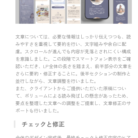
文章については、必要な情報はしっかり伝えつつも、読
みやすさを重視して要約を行い、文字組みや余白に配
慮。スクロールが進んでも内容が見落とされにくい構成
を意識しました。この段階でスマートフォン表示をご確
認いただき、LP全体の長さを踏まえ、前半部分の文章を
さらに要約・修正することに。後半セクションの制作と
並行しながら、文章調整を行いました。
また、クライアントからご提供いただいた原稿につい
て、ボリュームによる読み飛ばしの懸念があったため、
要点を整理した文章への調整をご提案し、文章修正のサ
ポートも行いました。
チェックと修正
全体のデザイン完成後、最終チェックと修正内容のヒア